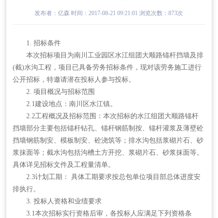
发布者：亿森 时间：2017-08-21 09:21:01 浏览次数：
873次
1. 招标条件
本次招标项目为南川工业园区水江组团大顺路锚杆挡墙及排
(截)水沟工程，项目已具备劳务招标条件，现对该劳务施工进行
公开招标，特邀请潜在投标人参与投标。
2. 项目概况与招标范围
2.1建设地点：南川区水江镇。
2.2工程概况及招标范围：本次招标的水江组团大顺路锚杆
挡墙部分主要包括锚杆钻孔、锚杆钢筋制按、锚杆灌浆及薄壁砼
挡墙钢筋制安、模板制安、砼浇筑等；排水沟包括浆砌片石、砂
浆抹面等；截水沟包括沟槽土方开挖、浆砌片石、砂浆抹面等。
具体详见招标文件及工程量清单。
2.3计划工期： 具体工期要求按总包单位项目部总体进度安
排执行。
3. 投标人资格和业绩要求
3.1本次招标实行资格后审，各投标人应满足下列资格条