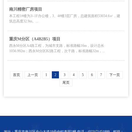
南川精密厂房项目
本工程1#楼为3/-1F办公楼，3、4#楼3层厂房，总建筑面积53654.6㎡，建
筑总高度32.9m。...
重庆M分区（A4B2B5）项目
西永M分区A4路工程，为城市支路，标准路幅16m，设计总长
1056.992m；西永M分区B2路工程，次干路，标准路幅32m，...
首页
上一页
1
2
3
4
5
6
7
下一页
尾页
地址：重庆市南川区金山大道19号中铝泰园1幢 电话：(023)71451999，邮箱：